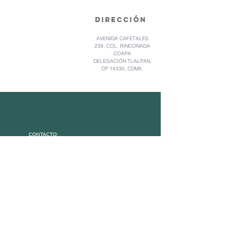
DIRECCIÓN
AVENIDA CAFETALES
239, COL. RINCONADA
COAPA
DELEGACIÓN TLALPAN,
CP 14330, CDMX.
CONTACTO:
AVENIDA CAFETALES 239,COL. RINCONADA
COAPA,DELEGACIÓN TLALPAN, CP 14330,
CDMX.
FEINNOVAMEX
@FEINNOVAMEX
comunicacion@feinnovamex.org.mx