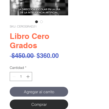
SKU: CEROGRAD21
Libro Cero
Grados
Precio
Precio
 $450.00 
$360.00
de
Cantidad
*
oferta
Agregar al carrito
Comprar